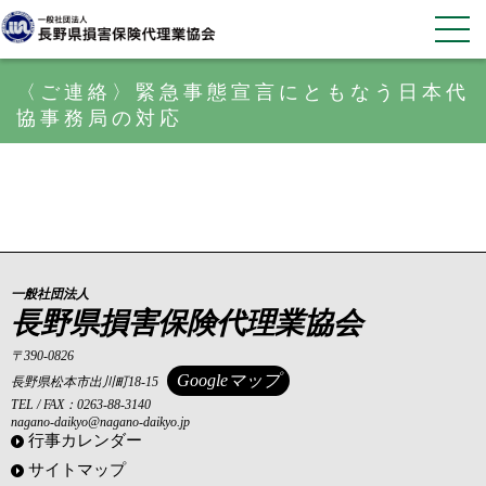
〈ご連絡〉緊急事態宣言にともなう日本代
協事務局の対応
一般社団法人
長野県損害保険代理業協会
〒390-0826
Googleマップ
長野県松本市出川町18-15
TEL / FAX：0263-88-3140
nagano-daikyo@nagano-daikyo.jp
行事カレンダー
サイトマップ