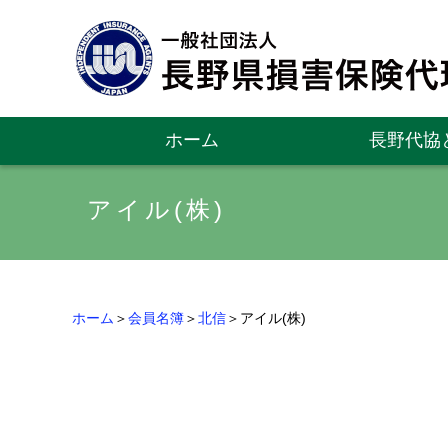
ホーム
長野代協
アイル(株)
ホーム
＞
会員名簿
＞
北信
＞アイル(株)