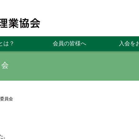
とは？
会員の皆様へ
入会を
員会
報委員会
した。