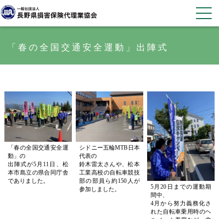
「春の全国交通安全運動」出陣式
「春の全国交通安全運
シドニー五輪MTB日本
動」の
代表の
出陣式が5月11日、松
鈴木雷太さんや、松本
本市島立の県合同庁舎
工業高校の自転車競技
でありました。
部の部員ら約150人が
5月20日までの運動期
参加しました。
間中、
4月から努力義務化さ
れた自転車乗用時のヘ