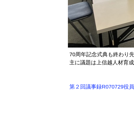
70周年記念式典も終わり
主に議題は上信越人材育成
第２回議事録R070729役