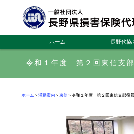
ホーム
長野代協
令和１年度 第２回東信支
ホーム
＞
活動案内
＞
東信
＞令和１年度 第２回東信支部役