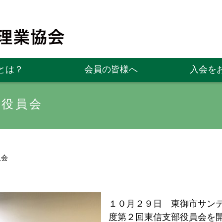
とは？
会員の皆様へ
入会を
部役員会
員会
１０月２９日 東御市サン
度第２回東信支部役員会を