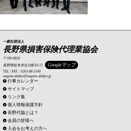
一般社団法人
長野県損害保険代理業協会
〒390-0826
Googleマップ
長野県松本市出川町18-15
TEL / FAX：0263-88-3140
nagano-daikyo@nagano-daikyo.jp
行事カレンダー
サイトマップ
リンク集
個人情報保護方針
長野代協とは？
会員の皆様へ
入会をお考えの方へ