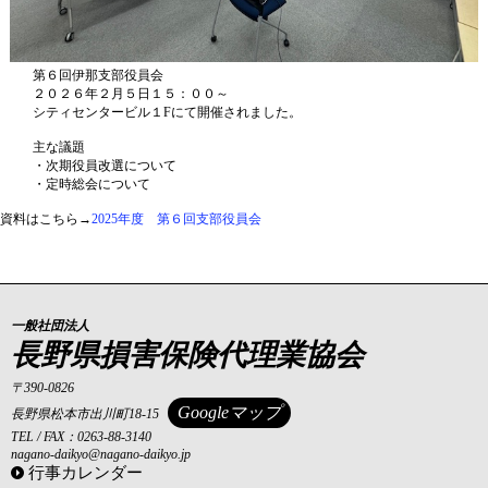
第６回伊那支部役員会
２０２６年２月５日１５：００～
シティセンタービル１Fにて開催されました。
主な議題
・次期役員改選について
・定時総会について
資料はこちら→
2025年度 第６回支部役員会
一般社団法人
長野県損害保険代理業協会
〒390-0826
Googleマップ
長野県松本市出川町18-15
TEL / FAX：0263-88-3140
nagano-daikyo@nagano-daikyo.jp
行事カレンダー